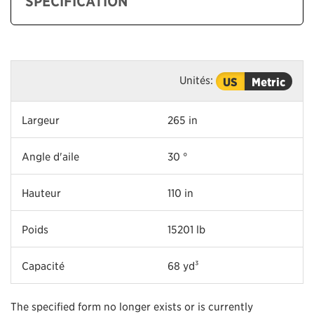
SPÉCIFICATION
Unités:
US
Metric
Largeur
265 in
Angle d'aile
30 °
Hauteur
110 in
Poids
15201 lb
Capacité
68 yd³
The specified form no longer exists or is currently