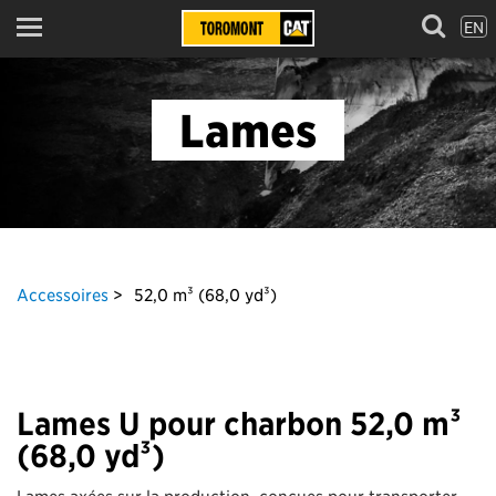
EN
Menu
Lames
Accessoires
52,0 m³ (68,0 yd³)
Lames U pour charbon 52,0 m³
(68,0 yd³)
Lames axées sur la production, conçues pour transporter