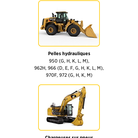
Pelles hydrauliques
950 (G, H, K, L, M),
962H, 966 (D, E, F, G, H, K, L, M),
970F, 972 (G, H, K, M)
Chargeuses sur pneus