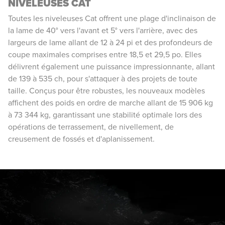
NIVELEUSES CAT
Toutes les niveleuses Cat offrent une plage d'inclinaison de
la lame de 40° vers l'avant et 5° vers l'arrière, avec des
largeurs de lame allant de 12 à 24 pi et des profondeurs de
coupe maximales comprises entre 18,5 et 29,5 po. Elles
délivrent également une puissance impressionnante, allant
de 139 à 535 ch, pour s'attaquer à des projets de toute
taille. Conçus pour être robustes, les nouveaux modèles
affichent des poids en ordre de marche allant de 15 906 kg
à 73 344 kg, garantissant une stabilité optimale lors des
opérations de terrassement, de nivellement, de
creusement de fossés et d'aplanissement.