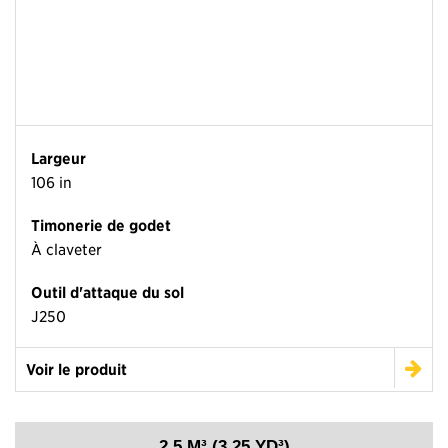
Largeur
106 in
Timonerie de godet
À claveter
Outil d'attaque du sol
J250
Voir le produit
2,5 M³ (3,25 YD³)