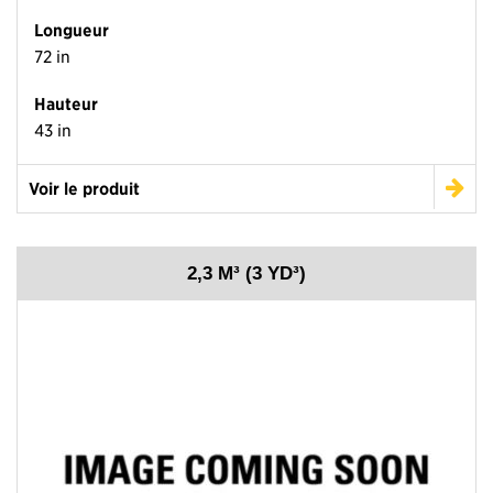
Longueur
72 in
Hauteur
43 in
Voir le produit
2,3 M³ (3 YD³)