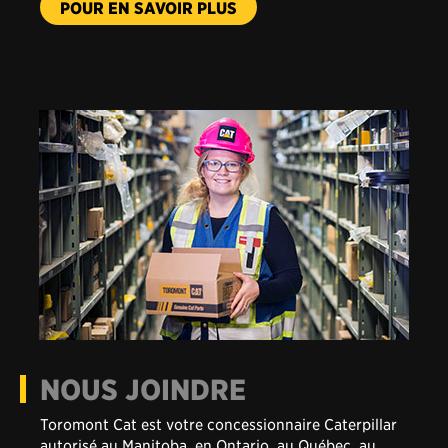
USAGÉ
NOUS JOINDRE
Toromont Cat est votre concessionnaire Caterpillar
autorisé au Manitoba, en Ontario, au Québec, au
Nouveau-Brunswick, en Nouvelle-Écosse, à l’Île-du-
Prince-Édouard, à Terre-Neuve et Labrador et au