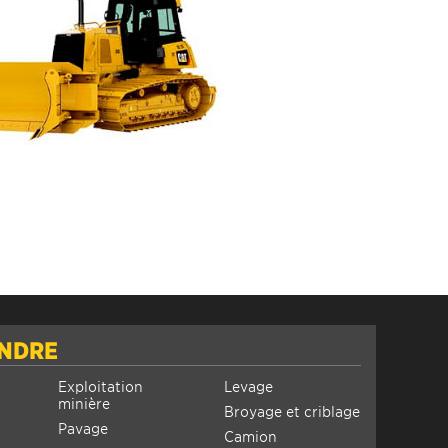
INDRE
Exploitation
Levage
minière
Broyage et criblage
Pavage
Camion