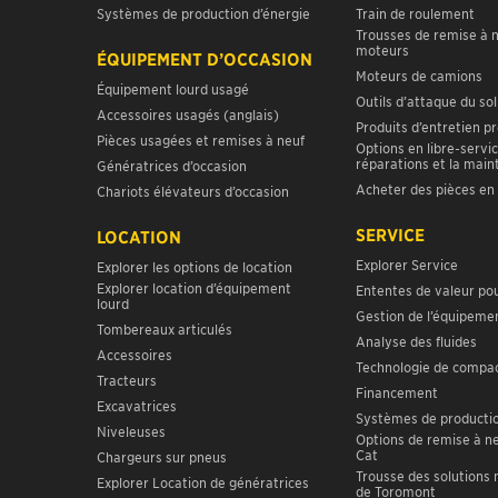
Systèmes de production d’énergie
Train de roulement
Trousses de remise à 
moteurs
ÉQUIPEMENT D’OCCASION
Moteurs de camions
Équipement lourd usagé
Outils d’attaque du sol
Accessoires usagés (anglais)
Produits d’entretien p
Pièces usagées et remises à neuf
Options en libre-servic
réparations et la mai
Génératrices d’occasion
Acheter des pièces en 
Chariots élévateurs d’occasion
SERVICE
LOCATION
Explorer Service
Explorer les options de location
Explorer location d’équipement
Ententes de valeur pou
lourd
Gestion de l’équipeme
Tombereaux articulés
Analyse des fluides
Accessoires
Technologie de compa
Tracteurs
Financement
Excavatrices
Systèmes de productio
Niveleuses
Options de remise à n
Cat
Chargeurs sur pneus
Trousse des solutions
Explorer Location de génératrices
de Toromont