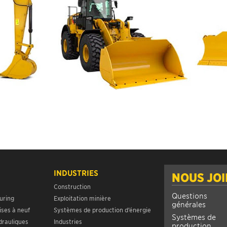
INDUSTRIES
NOUS JO
Construction
Questions
uring
Exploitation minière
générales
ises à neuf
Systèmes de production d’énergie
Systèmes de
drauliques
Industries
production