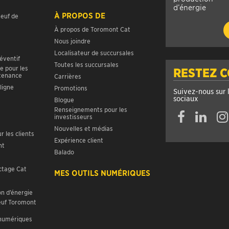
d’énergie
À PROPOS DE
neuf de
À propos de Toromont Cat
Nous joindre
Localisateur de succursales
réventif
Toutes les succursales
e pour les
RESTEZ 
ntenance
Carrières
ligne
Promotions
Suivez-nous sur 
sociaux
Blogue
Renseignements pour les
investisseurs
Nouvelles et médias
r les clients
Expérience client
nt
Balado
ctage Cat
MES OUTILS NUMÉRIQUES
n d’énergie
euf Toromont
 numériques