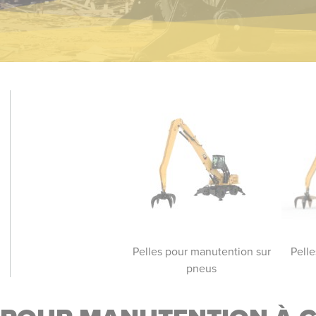
les pour manutention à
Pelles pour manutention sur
Pell
chaînes
pneus