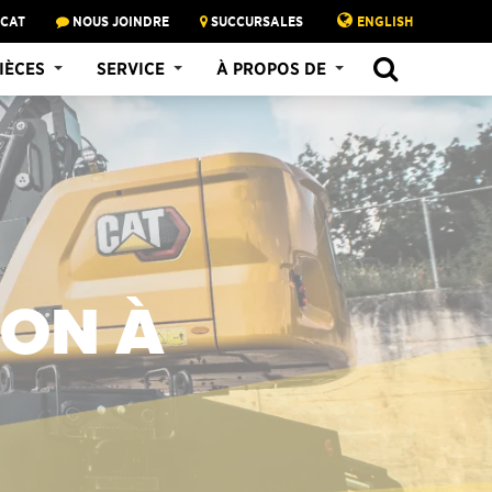
 CAT
NOUS JOINDRE
SUCCURSALES
ENGLISH
IÈCES
SERVICE
À PROPOS DE
ION À