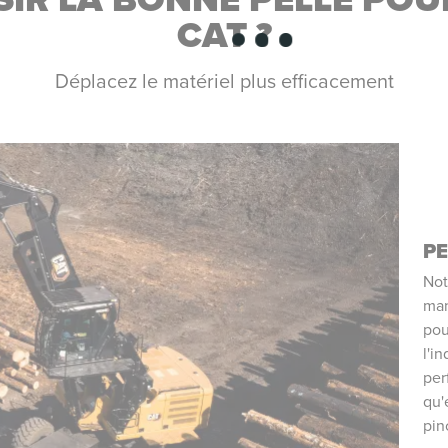
CAT ?
Déplacez le matériel plus efficacement
PE
Not
man
pou
l'i
per
qu'
pin