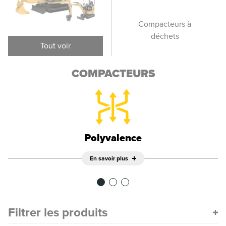
Compacteurs de sol
Compacteurs à
vibrants
déchets
p
Tout voir
COMPACTEURS
Polyvalence
En savoir plus
Filtrer les produits