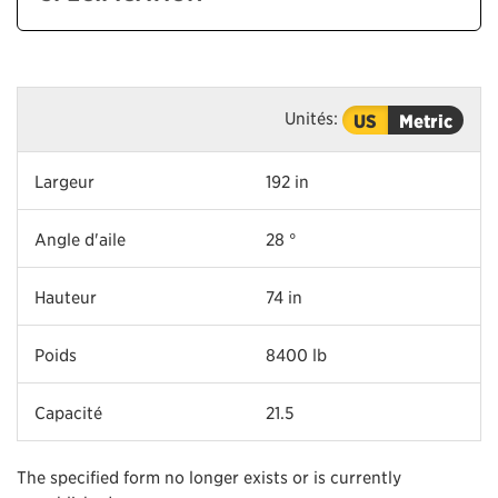
Unités:
US
Metric
Largeur
192 in
Angle d'aile
28 °
Hauteur
74 in
Poids
8400 lb
Capacité
21.5
The specified form no longer exists or is currently