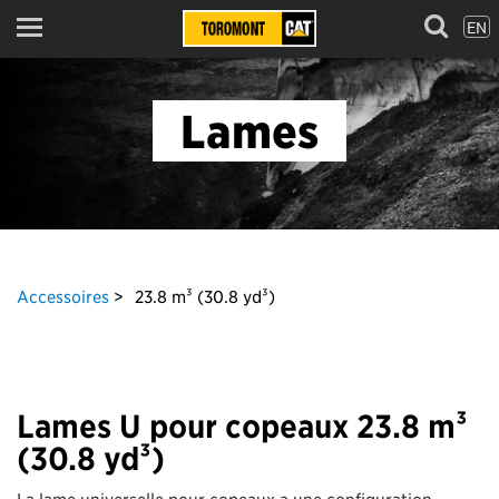
EN
Menu
Lames
Accessoires
23.8 m³ (30.8 yd³)
Lames U pour copeaux 23.8 m³
(30.8 yd³)
La lame universelle pour copeaux a une configuration