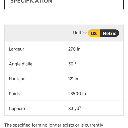
SPÉCIFICATION
Unités:
US
Metric
Largeur
270 in
Angle d'aile
30 °
Hauteur
121 in
Poids
23500 lb
Capacité
83 yd³
The specified form no longer exists or is currently