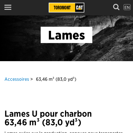
EN
Menu
Lames
Accessoires
63,46 m³ (83,0 yd³)
Lames U pour charbon
63,46 m³ (83,0 yd³)
Lames axées sur la production, conçues pour transporter