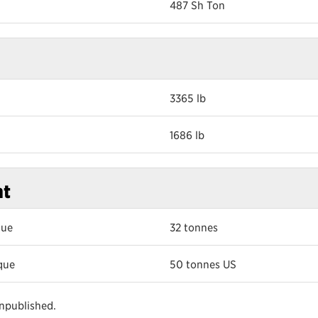
487 Sh Ton
3365 lb
1686 lb
ht
que
32 tonnes
que
50 tonnes US
unpublished.