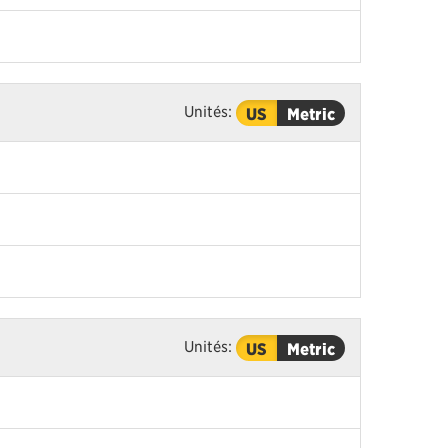
Unités:
US
Metric
Unités:
US
Metric