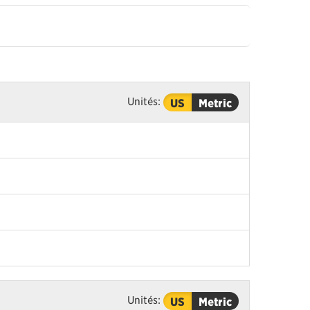
Unités:
US
Metric
Unités:
US
Metric