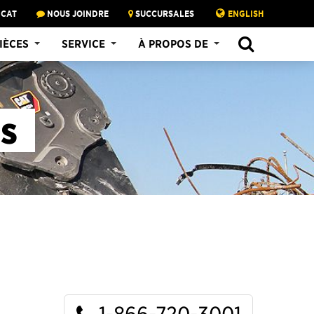
 CAT
NOUS JOINDRE
SUCCURSALES
ENGLISH
SEARCH
IÈCES
SERVICE
À PROPOS DE
es
1-866-720-3001