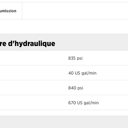
umission
re d'hydraulique
835 psi
40 US gal/min
840 psi
670 US gal/min