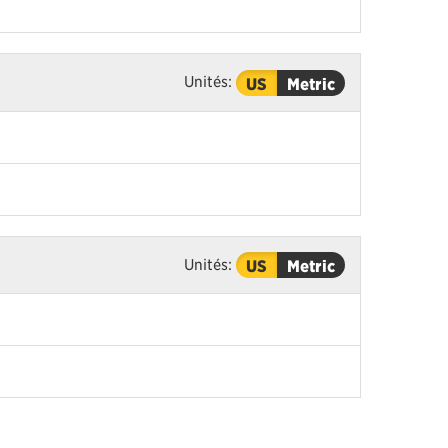
Unités:
US
Metric
Unités:
US
Metric