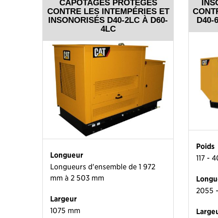
CAPOTAGES PROTÉGÉS
INS
CONTRE LES INTEMPÉRIES ET
CONTR
INSONORISÉS D40-2LC À D60-
D40-6
4LC
Poids
Longueur
117 - 
Longueurs d'ensemble de 1 972
mm à 2 503 mm
Longu
2055 
Largeur
1075 mm
Large