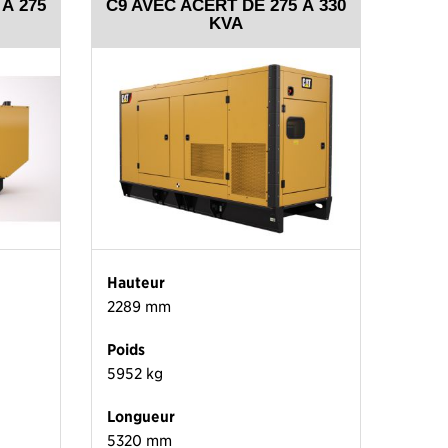
À 275
C9 AVEC ACERT DE 275 À 330
KVA
Hauteur
2289 mm
Poids
5952 kg
Longueur
5320 mm