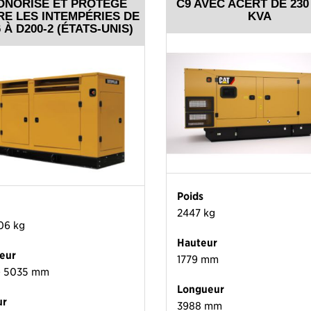
ONORISÉ ET PROTÉGÉ
C9 AVEC ACERT DE 230 
E LES INTEMPÉRIES DE
KVA
 À D200-2 (ÉTATS-UNIS)
Poids
2447 kg
406 kg
Hauteur
eur
1779 mm
- 5035 mm
Longueur
ur
3988 mm