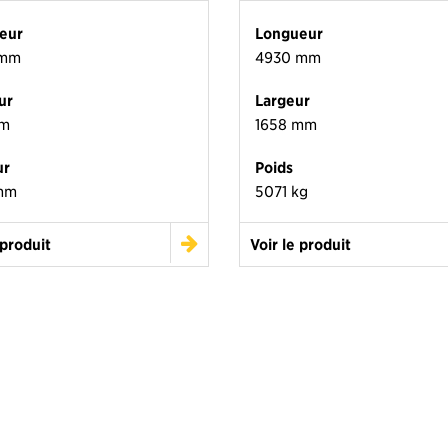
eur
Longueur
 mm
4930 mm
ur
Largeur
mm
1658 mm
ur
Poids
mm
5071 kg
 produit
Voir le produit