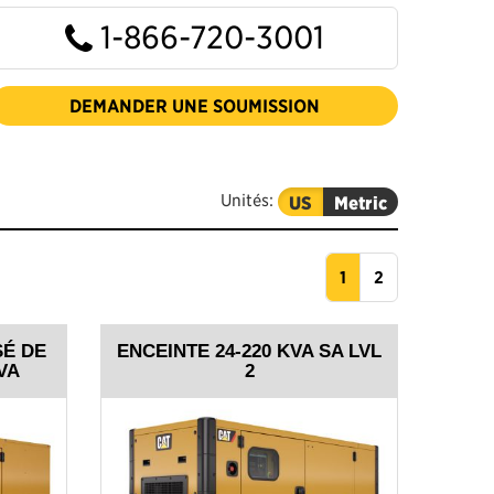
1-866-720-3001
DEMANDER UNE SOUMISSION
Unités:
US
Metric
1
2
É DE
ENCEINTE 24-220 KVA SA LVL
KVA
2