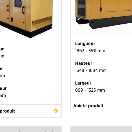
Longueur
ur
1863 - 3511 mm
 mm
Hauteur
ur
1348 - 1684 mm
mm
Largeur
eur
899 - 1325 mm
 mm
Voir le produit
 produit