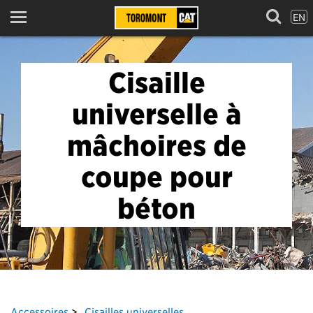
EN
Menu
Cisaille
universelle à
mâchoires de
coupe pour
béton
Accessoires
Cisailles universelles