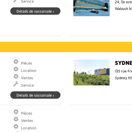
Service
24, 3e av
Wabush
N
Détails de succursale ›
SYDN
Pièces
Location
135 rue F
Ventes
Sydney
N
Service
Détails de succursale ›
Pièces
Ventes
Location