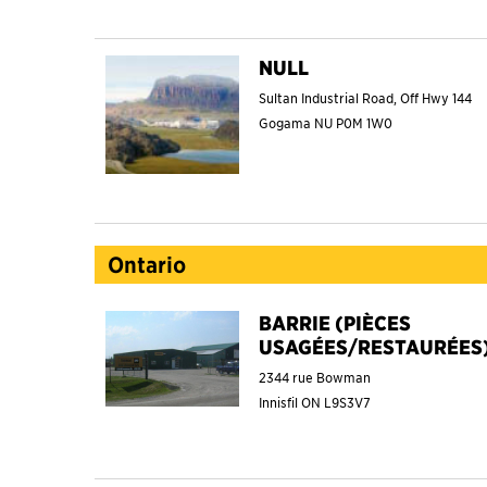
NULL
Sultan Industrial Road, Off Hwy 144
Gogama
NU
P0M 1W0
Ontario
BARRIE (PIÈCES
USAGÉES/RESTAURÉES
2344 rue Bowman
Innisfil
ON
L9S3V7