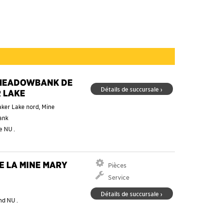
MEADOWBANK DE
Détails de succursale ›
 LAKE
ker Lake nord, Mine
ank
ke
NU
.
DE LA MINE MARY
Pièces
Service
Détails de succursale ›
and
NU
.