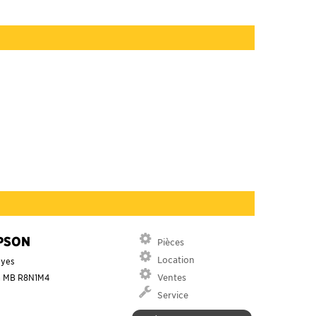
PSON
Pièces
Location
ayes
n
MB
R8N1M4
Ventes
Service