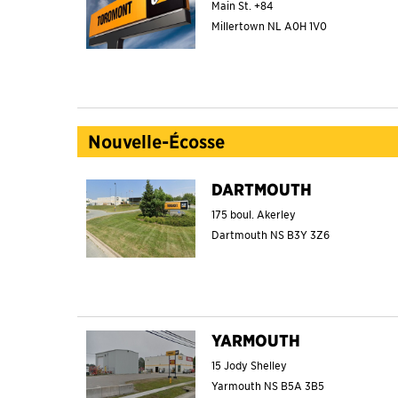
Main St. +84
Millertown
NL
A0H 1V0
Nouvelle-Écosse
DARTMOUTH
175 boul. Akerley
Dartmouth
NS
B3Y 3Z6
YARMOUTH
15 Jody Shelley
Yarmouth
NS
B5A 3B5