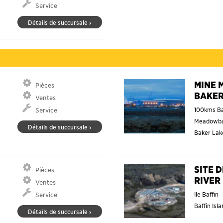
Service
Détails de succursale ›
MINE 
Pièces
BAKER
Ventes
100kms Ba
Service
Meadowb
Détails de succursale ›
Baker La
SITE 
Pièces
RIVER
Ventes
Ile Baffin
Service
Baffin Isl
Détails de succursale ›