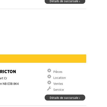
Détails de succursale ›
RICTON
Pièces
Location
art Cr
on
NB
E3B 8K4
Ventes
Service
Détails de succursale ›