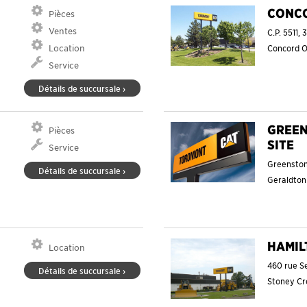
CONC
Pièces
Ventes
C.P. 5511, 
Location
Concord
Service
Détails de succursale ›
GREEN
Pièces
SITE
Service
Greenstone
Détails de succursale ›
Geraldto
HAMIL
Location
460 rue S
Détails de succursale ›
Stoney C