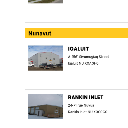
Nunavut
IQALUIT
A-1561 Sivumugiaq Street
Iqaluit
NU
X0A0H0
RANKIN INLET
24-71 rue Nuvua
Rankin Inlet
NU
X0C0G0