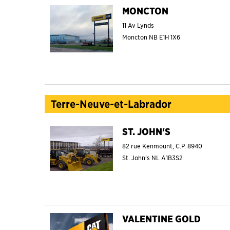
MONCTON
11 Av Lynds
Moncton
NB
E1H 1X6
Terre-Neuve-et-Labrador
ST. JOHN'S
82 rue Kenmount, C.P. 8940
St. John's
NL
A1B3S2
VALENTINE GOLD