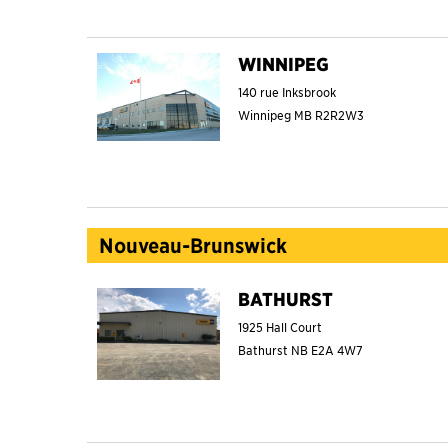
WINNIPEG
140 rue Inksbrook
Winnipeg
MB
R2R2W3
Nouveau-Brunswick
BATHURST
1925 Hall Court
Bathurst
NB
E2A 4W7