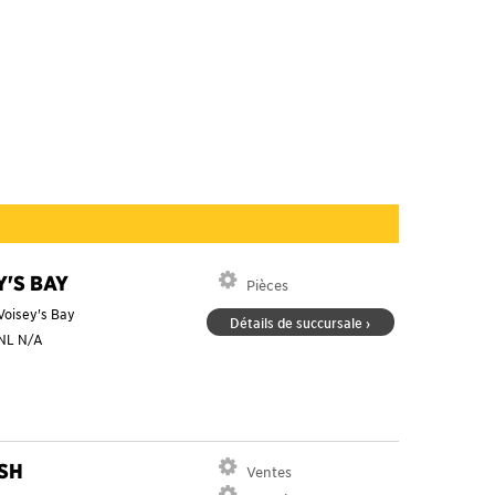
Y'S BAY
Pièces
Voisey's Bay
Détails de succursale ›
NL
N/A
SH
Ventes