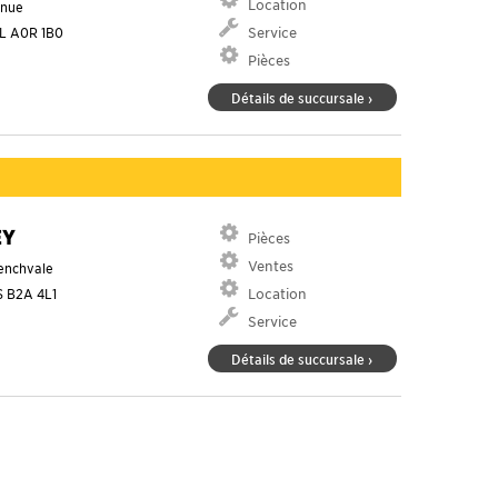
Location
enue
L
A0R 1B0
Service
Pièces
Détails de succursale ›
EY
Pièces
Ventes
renchvale
S
B2A 4L1
Location
Service
Détails de succursale ›