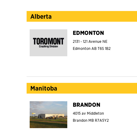
Alberta
EDMONTON
2131 - 121 Avenue NE
Edmonton
AB
T6S 1B2
Manitoba
BRANDON
4015 av Middleton
Brandon
MB
R7A5Y2