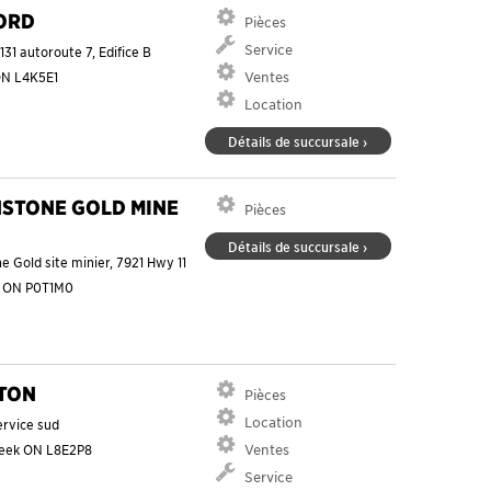
ORD
Pièces
Service
3131 autoroute 7, Edifice B
ON
L4K5E1
Ventes
Location
Détails de succursale ›
STONE GOLD MINE
Pièces
Détails de succursale ›
 Gold site minier, 7921 Hwy 11
n
ON
P0T1M0
TON
Pièces
Location
ervice sud
reek
ON
L8E2P8
Ventes
Service