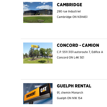
CAMBRIDGE
290 rue Industriel
Cambridge
ON
N3H4S1
CONCORD - CAMION
C.P. 5511 3131 autoroute 7, Edifice A
Concord
ON
L4K 5E1
GUELPH RENTAL
91, chemin Monarch
Guelph
ON
N1K 1S4