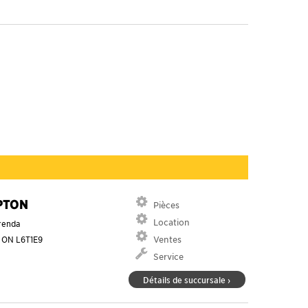
PTON
Pièces
Location
renda
n
ON
L6T1E9
Ventes
Service
Détails de succursale ›