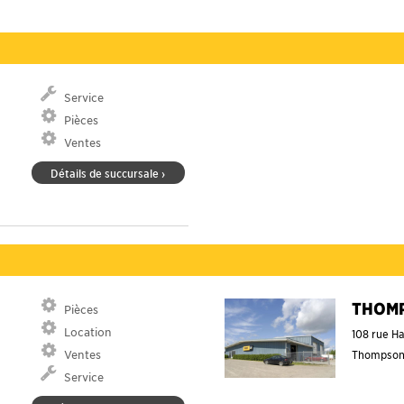
Service
Pièces
Ventes
Détails de succursale ›
THOM
Pièces
Location
108 rue H
Ventes
Thompso
Service