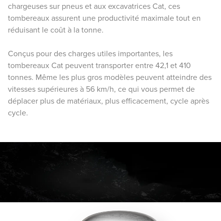
chargeuses sur pneus et aux excavatrices Cat, ces
tombereaux assurent une productivité maximale tout en
réduisant le coût à la tonne.
Conçus pour des charges utiles importantes, les
tombereaux Cat peuvent transporter entre 42,1 et 410
tonnes. Même les plus gros modèles peuvent atteindre des
vitesses supérieures à 56 km/h, ce qui vous permet de
déplacer plus de matériaux, plus efficacement, cycle après
cycle.