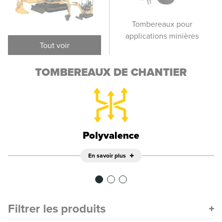
Châssis de
Tombereaux pour
T
tombereaux
applications minières
Tout voir
TOMBEREAUX DE CHANTIER
Polyvalence
En savoir plus
Filtrer les produits