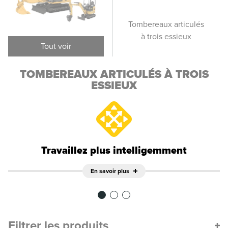
Tombereaux articulés
Tombereaux articulés
Tomb
- châssis seulement
à trois essieux
- c
Tout voir
TOMBEREAUX ARTICULÉS À TROIS
ESSIEUX
Travaillez plus intelligemment
En savoir plus
Filtrer les produits