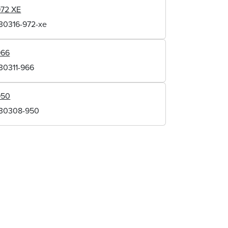
972 XE
130316-972-xe
966
30311-966
950
130308-950