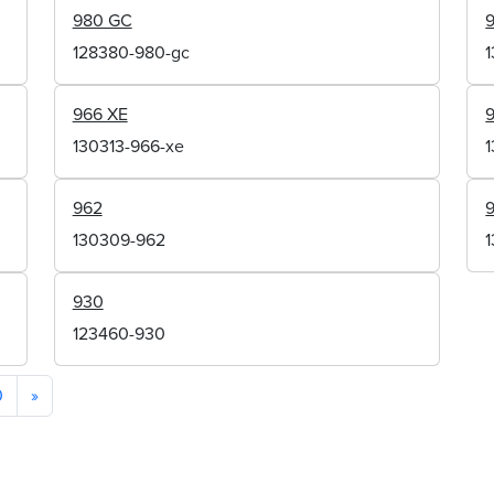
980 GC
128380-980-gc
966 XE
130313-966-xe
1
962
130309-962
930
123460-930
0
»