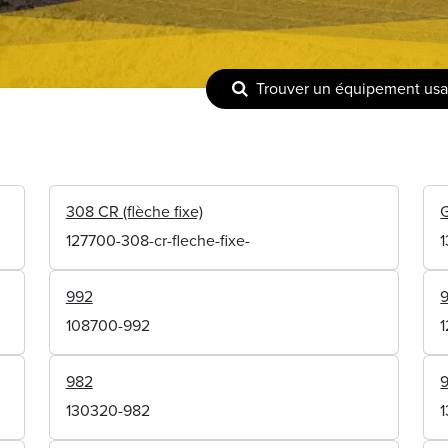
Trouver un équipement us
308 CR (flèche fixe)
127700-308-cr-fleche-fixe-
992
108700-992
982
130320-982