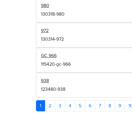
980
130318-980
972
130314-972
GC 966
115420-gc-966
938
123480-938
1
2
3
4
5
6
7
8
9
1