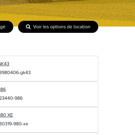
agé
Voir les options de location
GK43
13980406-gk43
986
123440-986
980 XE
130319-980-xe