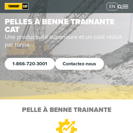
EN
PELLES À BENNE TRAINANTE
CAT
Une productivité supérieure et un coût réduit
par tonne
1-866-720-3001
Contactez-nous
PELLE À BENNE TRAINANTE