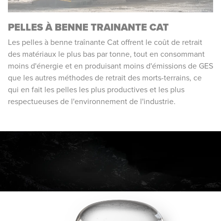
PELLES À BENNE TRAINANTE CAT
Les pelles à benne traînante Cat offrent le coût de retrait
des matériaux le plus bas par tonne, tout en consommant
moins d'énergie et en produisant moins d'émissions de GES
que les autres méthodes de retrait des morts-terrains, ce
qui en fait les pelles les plus productives et les plus
respectueuses de l'environnement de l'industrie.