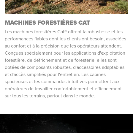
MACHINES FORESTIÈRES CAT
Les machines forestières Cat® offrent la robustesse et les
performances fiables dont les clients ont besoin, associées
au confort et à la précision que les opérateurs attendent.
Conçues spécialement pour les applications d'exploitation
forestière, de défrichement et de foresterie, elles sont
dotées de composants robustes, d'accessoires adaptables
et d'accès simplifiés pour l'entretien. Les cabines
spacieuses et les commandes intuitives permettent aux
opérateurs de travailler confortablement et efficacement
sur tous les terrains, partout dans le monde.