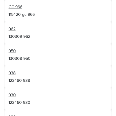
GC 966
115420-gc-966
962
130309-962
950
130308-950
938
123480-938
930
123460-930