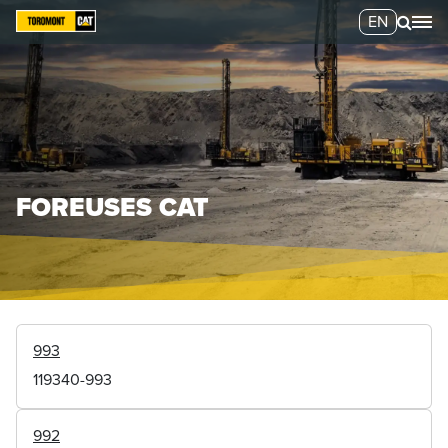
EN
FOREUSES CAT
993
119340-993
992