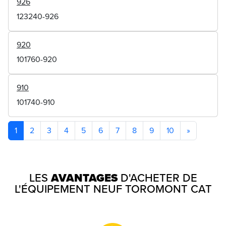
926
123240-926
920
101760-920
910
101740-910
1
2
3
4
5
6
7
8
9
10
»
LES
AVANTAGES
D'ACHETER DE
L'ÉQUIPEMENT NEUF TOROMONT CAT