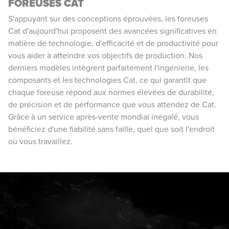
FOREUSES CAT
S'appuyant sur des conceptions éprouvées, les foreuses
Cat d'aujourd'hui proposent des avancées significatives en
matière de technologie, d'efficacité et de productivité pour
vous aider à atteindre vos objectifs de production. Nos
derniers modèles intègrent parfaitement l'ingénierie, les
composants et les technologies Cat, ce qui garantit que
chaque foreuse répond aux normes élevées de durabilité,
de précision et de performance que vous attendez de Cat.
Grâce à un service après-vente mondial inégalé, vous
bénéficiez d'une fiabilité sans faille, quel que soit l'endroit
où vous travaillez.