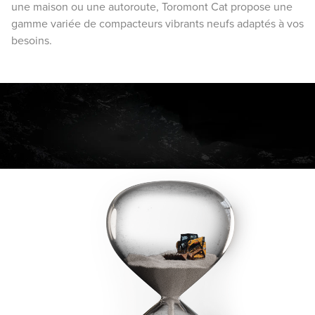
une maison ou une autoroute, Toromont Cat propose une
gamme variée de compacteurs vibrants neufs adaptés à vos
besoins.