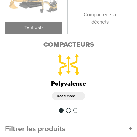
Compacteurs de sol
Compacteurs à
vibrants
déchets
p
Tout voir
COMPACTEURS
Polyvalence
Read more
Filtrer les produits