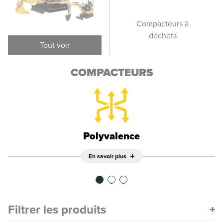
Compacteurs de sol
Compacteurs à
vibrants
déchets
p
Tout voir
COMPACTEURS
Polyvalence
En savoir plus
Filtrer les produits