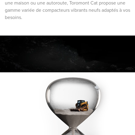
une maison ou une autoroute, Toromont Cat propose une
gamme variée de compacteurs vibrants neufs adaptés à vos
besoins.