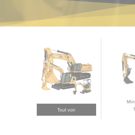
Excavatrices à longue
Excavatrices sur pneus
Min
portée
Tout voir