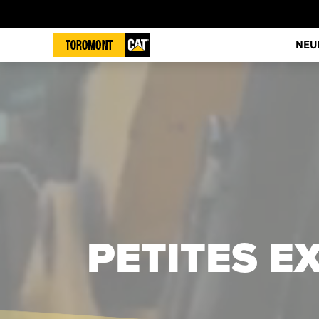
NEU
PETITES E