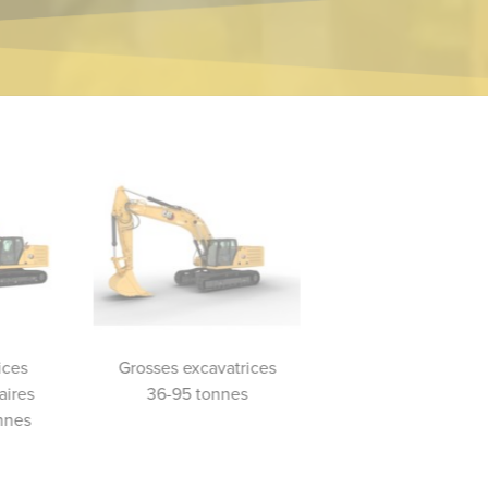
ices
Grosses excavatrices
Excavatrices de démoli
aires
36-95 tonnes
nnes