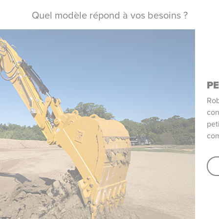
Quel modèle répond à vos besoins ?
PE
Rob
con
pet
com