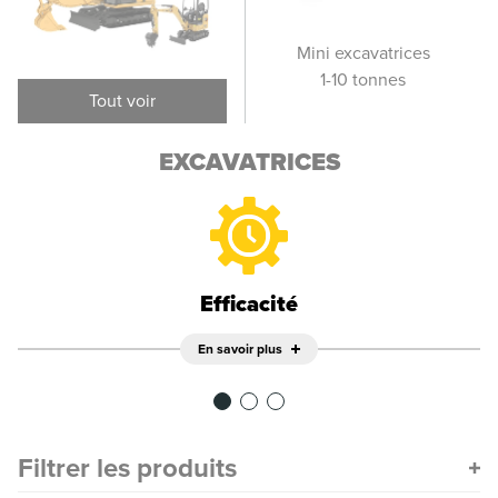
Excavatrices sur
Mini excavatrices
Pet
pneus
1-10 tonnes
Tout voir
EXCAVATRICES
Efficacité
En savoir plus
Filtrer les produits