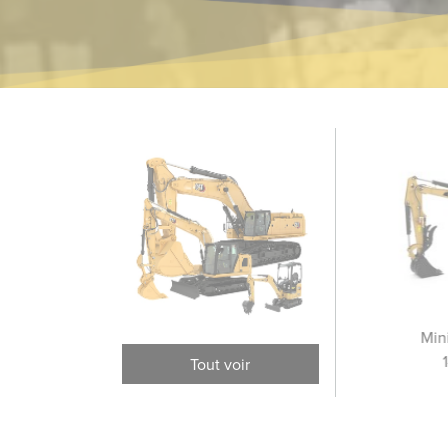
Excavatrices à longue
Excavatrices sur pneus
Min
portée
Tout voir