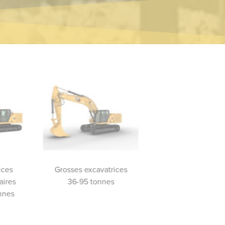
ices
Grosses excavatrices
Excavatrices de démoli
aires
36-95 tonnes
nnes