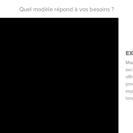
Quel modèle répond à vos besoins ?
EX
Mac
exc
off
pro
exp
lon