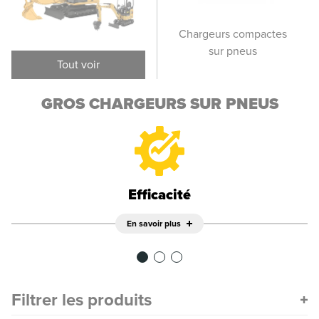
Gros chargeurs sur
Chargeurs compactes
Pet
pneus
sur pneus
Tout voir
GROS CHARGEURS SUR PNEUS
Efficacité
En savoir plus
Filtrer les produits