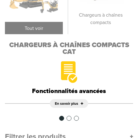
Chargeurs compacts
Chargeurs à chaînes
Cha
rigides
compacts
Tout voir
CHARGEURS À CHAÎNES COMPACTS
CAT
Fonctionnalités avancées
En savoir plus
Filtrer les produits