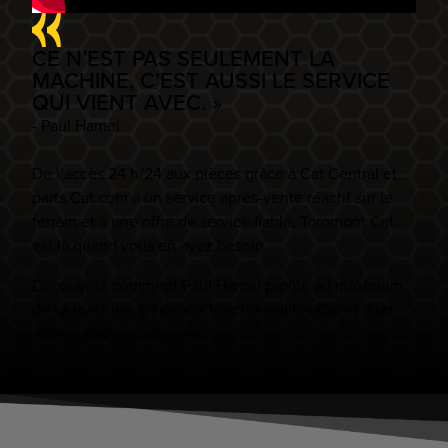
CE N’EST PAS SEULEMENT LA
MACHINE, C’EST AUSSI LE SERVICE
QUI VIENT AVEC. »
- Paul Hamel
De l’accès 24 h/24 aux pièces grâce à Cat Central et
parts.Cat.com à un service après-vente réactif sur le
terrain et à une offre de service fiable, Toromont Cat
est là quand vous en avez besoin.
Découvrez comment Paul Hamel profite au maximum
de sa machine grâce aux fonctionnalités Cat et à un
accès rapide aux pièces.