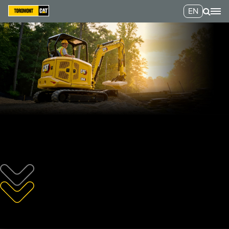
EN
pour un temps limité
0
%
SUR
60 MOIS*
sur les mini excavatrices Cat
UNE MACHINE CAT
À TA PORTÉE.
DEMANDER UNE SOUMISSION
EXPLORER LES MODÈLES