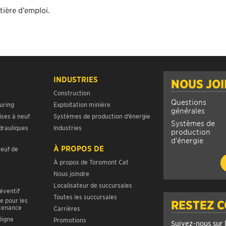
tière d’emploi.
INDUSTRIES
NOUS JO
Construction
Questions
uring
Exploitation minière
générales
ises à neuf
Systèmes de production d’énergie
Systèmes de
drauliques
Industries
production
d’énergie
À PROPOS DE
neuf de
À propos de Toromont Cat
Nous joindre
Localisateur de succursales
réventif
Toutes les succursales
e pour les
RESTEZ 
ntenance
Carrières
ligne
Promotions
Suivez-nous sur 