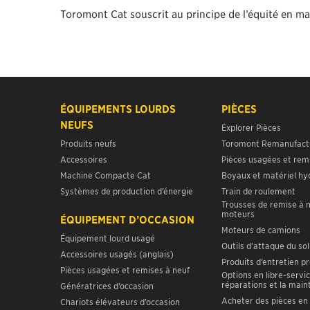
Toromont Cat souscrit au principe de l’équité en ma
ÉQUIPEMENTS LOURDS
PIÈCES
NEUFS
Explorer Pièces
Produits neufs
Toromont Remanufact
Accessoires
Pièces usagées et rem
Machine Compacte Cat
Boyaux et matériel hy
Systèmes de production d’énergie
Train de roulement
Trousses de remise à 
moteurs
ÉQUIPEMENT D’OCCASION
Moteurs de camions
Équipement lourd usagé
Outils d’attaque du sol
Accessoires usagés (anglais)
Produits d’entretien p
Pièces usagées et remises à neuf
Options en libre-servic
réparations et la mai
Génératrices d’occasion
Acheter des pièces en 
Chariots élévateurs d’occasion