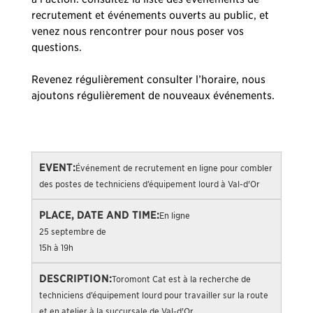
recrutement et événements ouverts au public, et
venez nous rencontrer pour nous poser vos
questions.
Revenez régulièrement consulter l’horaire, nous
ajoutons régulièrement de nouveaux événements.
Lieu,
En
Événement de recrutement en ligne pour combler
date
savoir
des postes de techniciens d’équipement lourd à Val-d'Or
Événement
Description
et
plus ou
heure
s’inscrire
En ligne
25 septembre de
15h à 19h
Toromont Cat est à la recherche de
techniciens d’équipement lourd pour travailler sur la route
et en atelier à la succursale de Val-d'Or